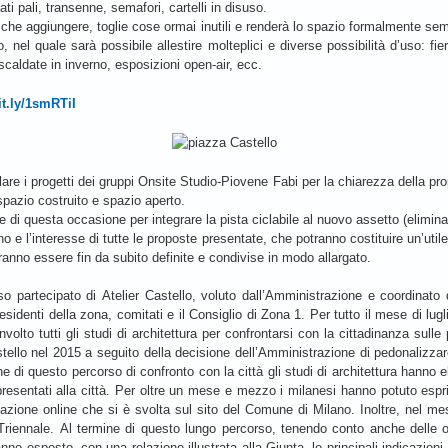
i pali, transenne, semafori, cartelli in disuso.
ù che aggiungere, toglie cose ormai inutili e renderà lo spazio formalmente s
, nel quale sarà possibile allestire molteplici e diverse possibilità d’uso: fie
iscaldate in inverno, esposizioni open-air, ecc.
bit.ly/1smRTiI
alare i progetti dei gruppi Onsite Studio-Piovene Fabi per la chiarezza della pro
 spazio costruito e spazio aperto.
re di questa occasione per integrare la pista ciclabile al nuovo assetto (elimina
no e l’interesse di tutte le proposte presentate, che potranno costituire un’util
ranno essere fin da subito definite e condivise in modo allargato.
so partecipato di Atelier Castello, voluto dall’Amministrazione e coordinato 
 residenti della zona, comitati e il Consiglio di Zona 1. Per tutto il mese di lugl
volto tutti gli studi di architettura per confrontarsi con la cittadinanza sull
stello nel 2015 a seguito della decisione dell’Amministrazione di pedonalizzar
e di questo percorso di confronto con la città gli studi di architettura hanno ela
esentati alla città. Per oltre un mese e mezzo i milanesi hanno potuto espri
tazione online che si è svolta sul sito del Comune di Milano. Inoltre, nel me
 Triennale. Al termine di questo lungo percorso, tenendo conto anche delle o
nno esposto, con una relazione illustrata alla Giunta, le principali indicazio