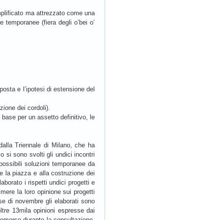
emplificato ma attrezzato come una
re temporanee (fiera degli o’bei o’
posta e l’ipotesi di estensione del
zione dei cordoli).
e base per un assetto definitivo, le
dalla Triennale di Milano, che ha
io si sono svolti gli undici incontri
e possibili soluzioni temporanee da
e la piazza e alla costruzione dei
borato i rispetti undici progetti e
mere la loro opinione sui progetti
se di novembre gli elaborati sono
ltre 13mila opinioni espresse dai
ni emerse durante la consultazione.