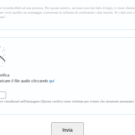
e riconducibile ad una persona. Per questo motivo, siccome non hai fatto il login, ti viene chies
ato verrà spedito un messaggio contenente la richiesta di confermare i dati inseriti. Se i dati non 
ato".
erifica
icare il file audio cliccando
qui
tteri visualizzati nell'immagine (Questa verifica viene richiesta per evitare che strumenti automat