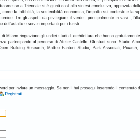
asmesso a Triennale si è giunti così alla sintesi conclusiva, approvata dall
e, come la fattibilità, la sostenibilità economica, l’impatto sul contesto e la ra
rnice. Tre gli aspetti da privilegiare: il verde - principalmente in vasi -, l'i
dell'asfalto e servizi importanti per i turisti.
di Milano ringraziano gli undici studi di architettura che hanno gratuitament
enza partecipando al percorso di Atelier Castello. Gli studi sono: Studio Alb
Open Building Research, Matteo Fantoni Studio, Park Associati, Piuarch, 
rd per inviare un messaggio. Se non li hai prosegui inserendo il contenuto del
Registrati