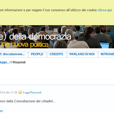
ri informazioni e per negare il tuo consenso all’utilizzo dei cookie
clicca qui
.
I: discutiamone...
PEOPLE
CREDITS
PARLANO DI NOI
INTRAN
luppi...
/
/ Rispondi
2014 alle 11:39
Leggi/Nascondi
rso dalla Consultazione dei cittadini...
no
: