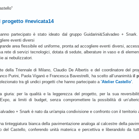
astello"
il progetto #nevicata14
hanno partecipato è stato ideato dal gruppo Guidarini&Salvadeo + Snark. L
liere eventi diversi
rande area flessibile ed uniforme, pronta ad accogliere eventi diversi, accessi
 rete di servizi tecnologici, dotata di sedute, alberature in vaso e di elemen
ie ai nebulizzatori.
e della Triennale di Milano, Claudio De Albertis e del coordinatore del prog
o Purini, Paola Viganò e Francesca Bavestrelli, ha scelto all’unanimità
il 
elezionato tra gli undici progetti che hanno partecipato a
'Atelier Castello'
.
 giuria: per la qualità e la leggerezza del progetto, per la sua reversibili
po, ai limiti di budget, senza compromettere la possibilità di un’ulterior
Salvadeo + Snark è nato da un'ampia condivisione e confronto con il territorio 
na tinteggiatura bianca della pavimentazione analoga al calcestre della pavi
so del Castello, conferendo unità materica e percettiva e liberandolo da tutti