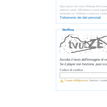
Ogni azione che viene effettuata deve esser
indirizzo email. All'indirizzo e-mail segnal
etichettati con "Indirizzo e-mail non verific
Trattamento dei dati personali
Verifica
Ascolta il testo dell'immagine di v
Se il player non funziona, puoi scar
Codice di verifica
Campo obbligatorio.
Inserisci i cara