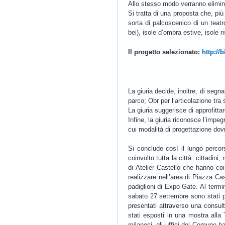
Allo stesso modo verranno eliminat
Si tratta di una proposta che, pi
sorta di palcoscenico di un teatro
bei), isole d’ombra estive, isole r
Il progetto selezionato:
http://
La giuria decide, inoltre, di segn
parco; Obr per l’articolazione tra
La giuria suggerisce di approfitta
Infine, la giuria riconosce l’impeg
cui modalità di progettazione dov
Si conclude così il lungo percor
coinvolto tutta la città: cittadini,
di Atelier Castello che hanno coin
realizzare nell’area di Piazza Ca
padiglioni di Expo Gate. Al termin
sabato 27 settembre sono stati pr
presentati attraverso una consul
stati esposti in una mostra alla
milanesi, gli uffici del Comune ha