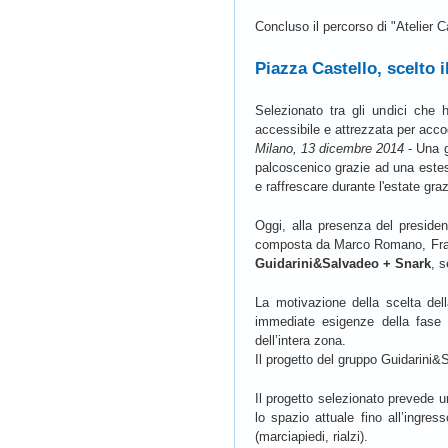
Concluso il percorso di "Atelier C
Piazza Castello, scelto 
Selezionato tra gli undici che 
accessibile e attrezzata per accog
Milano, 13 dicembre 2014
- Una g
palcoscenico grazie ad una estesa
e raffrescare durante l'estate graz
Oggi, alla presenza del president
composta da Marco Romano, Franc
Guidarini&Salvadeo + Snark
, s
La motivazione della scelta della
immediate esigenze della fase Ex
dell’intera zona.
Il progetto del gruppo Guidarini&
Il progetto selezionato prevede u
lo spazio attuale fino all’ingres
(marciapiedi, rialzi).