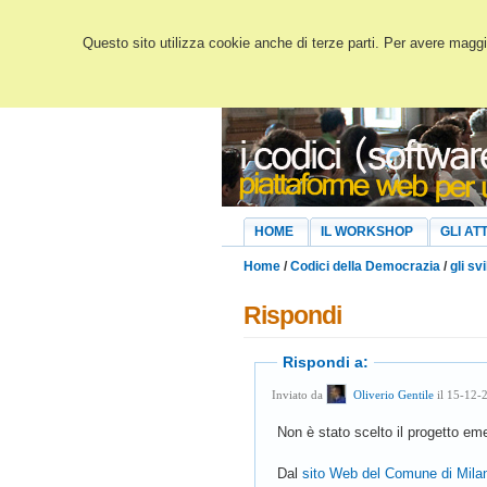
Questo sito utilizza cookie anche di terze parti. Per avere maggio
HOME
IL WORKSHOP
GLI ATT
Home
/
Codici della Democrazia
/
gli svi
Rispondi
Rispondi a:
Inviato da
Oliverio Gentile
il 15-12-
Non è stato scelto il progetto eme
Dal
sito Web del Comune di Mila