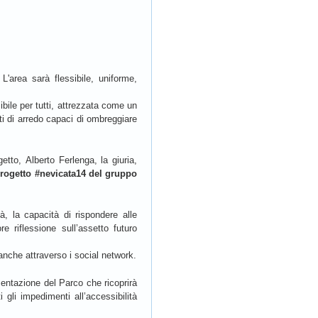
'area sarà flessibile, uniforme,
bile per tutti, attrezzata come un
ti di arredo capaci di ombreggiare
etto, Alberto Ferlenga, la giuria,
progetto #nevicata14 del gruppo
tà, la capacità di rispondere alle
e riflessione sull’assetto futuro
anche attraverso i social network.
mentazione del Parco che ricoprirà
 gli impedimenti all’accessibilità